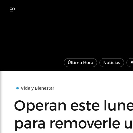
Última Hora
Noticias
E
Vida y Bienestar
Operan este lune
para removerle 