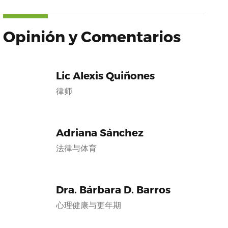
Opinión y Comentarios
Lic Alexis Quiñones
律师
Adriana Sánchez
法律与体育
Dra. Bárbara D. Barros
心理健康与更年期