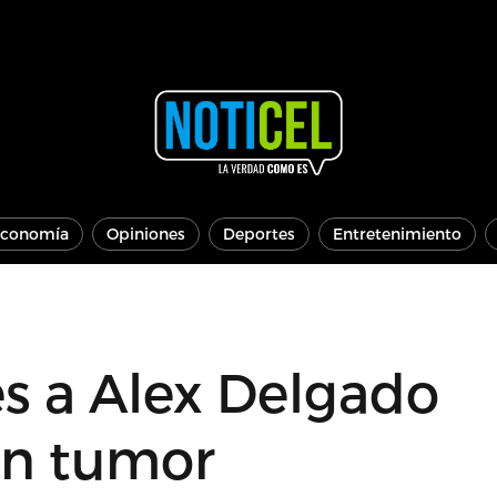
conomía
Opiniones
Deportes
Entretenimiento
s a Alex Delgado
un tumor