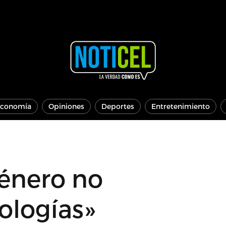
conomía
Opiniones
Deportes
Entretenimiento
género no
ologías»