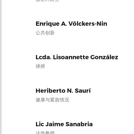
Enrique A. Völckers-Nin
公共创新
Lcda. Lisoannette González
律师
Heriberto N. Saurí
健康与紧急情况
Lic Jaime Sanabria
法学教授