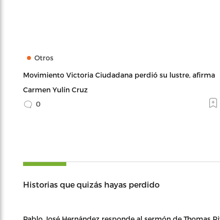
Otros
Movimiento Victoria Ciudadana perdió su lustre, afirma
Carmen Yulín Cruz
0
Historias que quizás hayas perdido
Pablo José Hernández responde al sermón de Thomas Ri