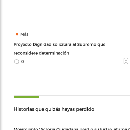
Más
Proyecto Dignidad solicitará al Supremo que
reconsidere determinación
0
Historias que quizás hayas perdido
Movimiento Victoria Ciudadana perdió su lustre, afirma