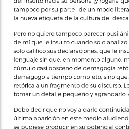
del insulto hacia su persona (y rogaría q
tampoco por su parte– de un modo literal
la nueva etiqueta de la cultura del desc
Pero no quiero tampoco parecer pusilánime
de mí que le insulto cuando solo analizo 
solo califico sus declaraciones, que le 
lenguaje sin que, en momento alguno, me
cúmulo casi obsceno de demagogia retóric
demagogo a tiempo completo, sino que, 
retórica a un fragmento de su discurso. L
tomar un detalle pequeño y agrandarlo; 
Debo decir que no voy a darle continuida
última aparición en este medio aludien
se pudiese producir en su potencial co