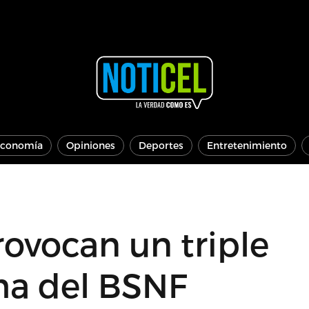
conomía
Opiniones
Deportes
Entretenimiento
ovocan un triple
ma del BSNF