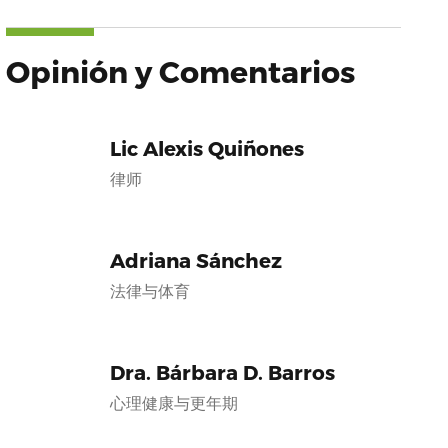
Opinión y Comentarios
Lic Alexis Quiñones
律师
Adriana Sánchez
法律与体育
Dra. Bárbara D. Barros
心理健康与更年期