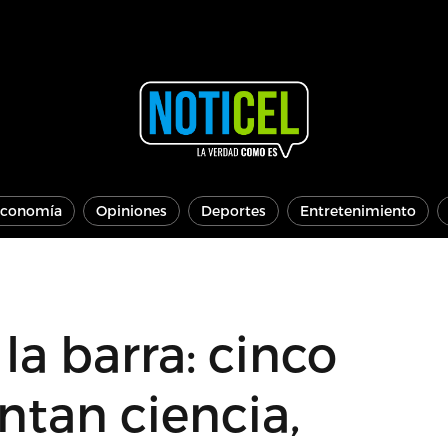
conomía
Opiniones
Deportes
Entretenimiento
 la barra: cinco
ntan ciencia,