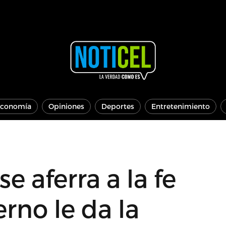
conomía
Opiniones
Deportes
Entretenimiento
e aferra a la fe
rno le da la