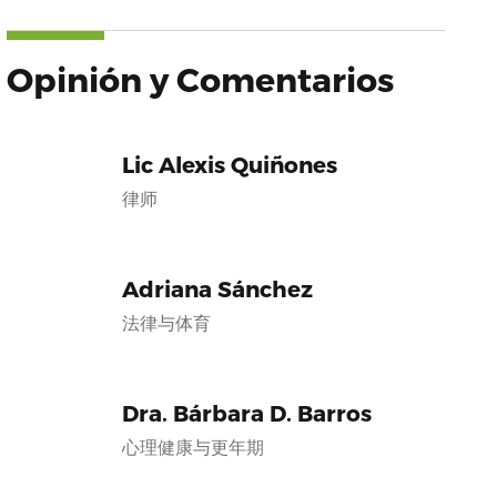
Opinión y Comentarios
Lic Alexis Quiñones
律师
Adriana Sánchez
法律与体育
Dra. Bárbara D. Barros
心理健康与更年期