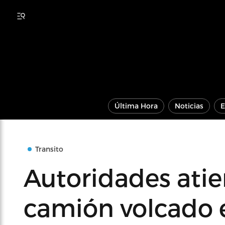
Última Hora
Noticias
E
Transito
Autoridades ati
camión volcado e