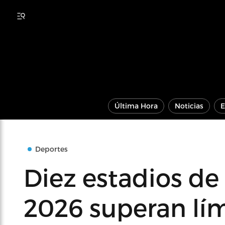
Última Hora
Noticias
E
Deportes
Diez estadios de
2026 superan lím