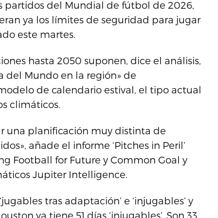
s partidos del Mundial de fútbol de 2026,
ran ya los límites de seguridad para jugar
ado este martes.
ciones hasta 2050 suponen, dice el análisis,
a del Mundo en la región» de
odelo de calendario estival, el tipo actual
os climáticos.
 una planificación muy distinta de
os», añade el informe ‘Pitches in Peril’
ong Football for Future y Common Goal y
áticos Jupiter Intelligence.
 ‘jugables tras adaptación’ e ‘injugables’ y
uston ya tiene 51 días ‘injugables’. Son 33