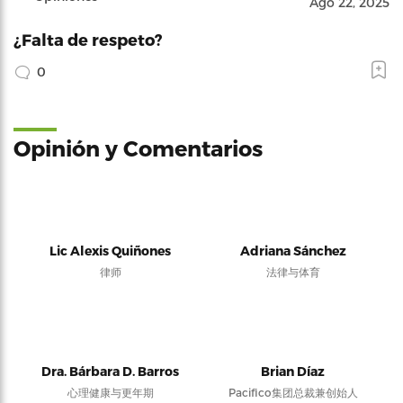
Ago 22, 2025
¿Falta de respeto?
0
Opinión y Comentarios
Lic Alexis Quiñones
Adriana Sánchez
律师
法律与体育
Dra. Bárbara D. Barros
Brian Díaz
心理健康与更年期
Pacifico集团总裁兼创始人