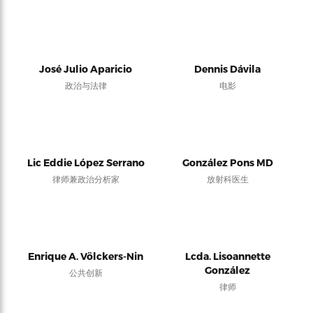
José Julio Aparicio
Dennis Dávila
政治与法律
电影
Lic Eddie López Serrano
González Pons MD
律师兼政治分析家
放射科医生
Enrique A. Völckers-Nin
Lcda. Lisoannette
González
公共创新
律师